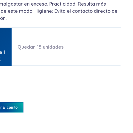
algastar en exceso. Practicidad: Resulta más
 de este modo. Higiene: Evita el contacto directo de
ón.
Quedan 15 unidades
e 1
€
r al carrito
ABONERA PARA BOTELLAS DE 800ML. cantidad