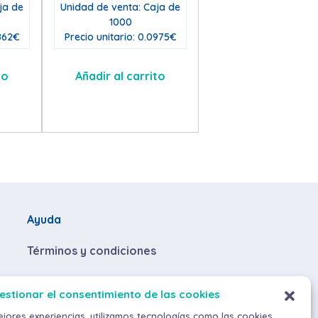
ja de
Unidad de venta: Caja de
1000
2862€
Precio unitario: 0.0975€
to
Añadir al carrito
Ayuda
Términos y condiciones
Descuentos por volumen de compra
estionar el consentimiento de las cookies
Envíos y devoluciones
ejores experiencias, utilizamos tecnologías como las cookies