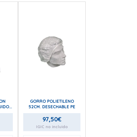
CON
GORRO POLIETILENO
JIDO
52CM. DESECHABLE PE
CO
97,50
€
o
IGIC no incluido