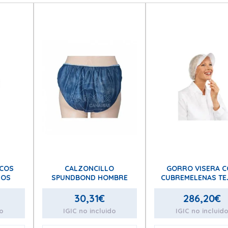
ICOS
CALZONCILLO
GORRO VISERA 
SOS
SPUNDBOND HOMBRE
CUBREMELENAS TE
SIN TEJER BLAN
30,31
€
286,20
€
do
IGIC no incluido
IGIC no incluid