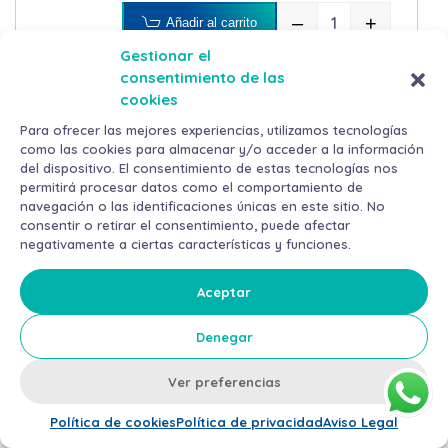
–
+
Añadir al carrito
DISPENSADOR H
Gestionar el
consentimiento de las
cookies
Para ofrecer las mejores experiencias, utilizamos tecnologías
como las cookies para almacenar y/o acceder a la información
1
2
3
del dispositivo. El consentimiento de estas tecnologías nos
permitirá procesar datos como el comportamiento de
navegación o las identificaciones únicas en este sitio. No
consentir o retirar el consentimiento, puede afectar
negativamente a ciertas características y funciones.
Otros productos en
EQUIPAMIENTO
Aceptar
Denegar
Ver preferencias
Política de cookies
Política de privacidad
Aviso Legal