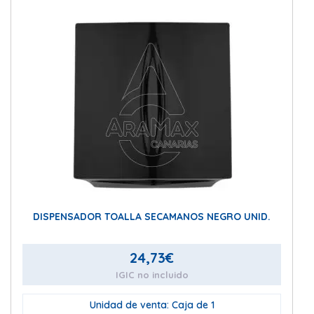
DISPENSADOR TOALLA SECAMANOS NEGRO UNID.
24,73
€
IGIC no incluido
Unidad de venta: Caja de 1