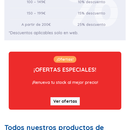
100 – 149€
10% descuento
150 – 199€
15% descuento
A partir de 200€
25% descuento
*Descuentos aplicables solo en web.
¡Ofertas!
¡OFERTAS ESPECIALES!
¡Renueva tu stock al mejor precio!
Ver ofertas
Todos nuestros productos de