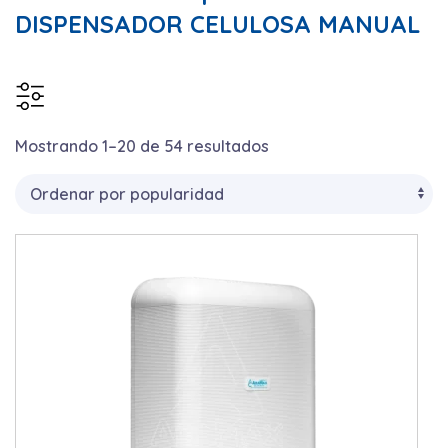
DISPENSADOR CELULOSA MANUAL
Ordenado
Mostrando 1–20 de 54 resultados
precio
por
popularidad
5€
510€
5
131
258
384
510