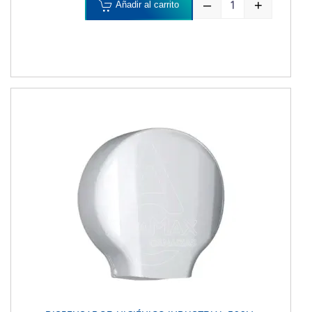
–
+
Añadir al carrito
DISPENSADOR H