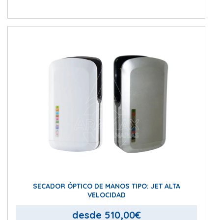
Este
produ
tiene
múltip
varian
Las
opcio
se
puede
elegir
en
la
págin
SECADOR ÓPTICO DE MANOS TIPO: JET ALTA
de
VELOCIDAD
produ
desde
510,00
€