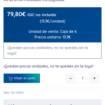
79,80
€
IGIC no incluido
(13.3€/unidad)
Unidad de venta: Caja de 6
Precio unitario: 13.3€
¡Quedan pocas unidades, no te quedes sin la
tuya!
¡Quedan pocas unidades, no te quedes sin la tuya!
–
+
Añadir al carrito
JABÓN DE M
SKU:
30-12310