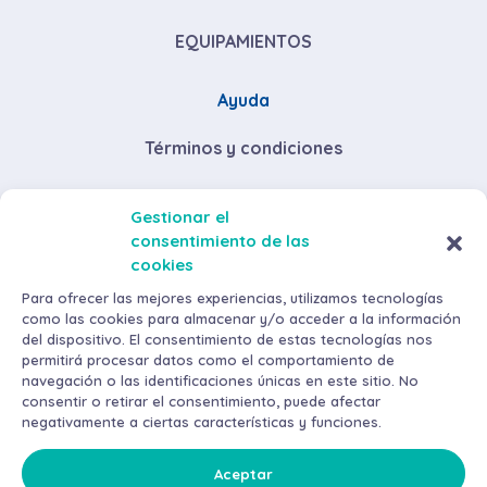
EQUIPAMIENTOS
Ayuda
Términos y condiciones
Descuentos por volumen de compra
Gestionar el
consentimiento de las
Envíos y devoluciones
cookies
Métodos de pago
Para ofrecer las mejores experiencias, utilizamos tecnologías
como las cookies para almacenar y/o acceder a la información
del dispositivo. El consentimiento de estas tecnologías nos
permitirá procesar datos como el comportamiento de
navegación o las identificaciones únicas en este sitio. No
consentir o retirar el consentimiento, puede afectar
negativamente a ciertas características y funciones.
©
2026
AraMax Canarias S.L. Todos los derechos reservados.
Política de privacidad
Aceptar