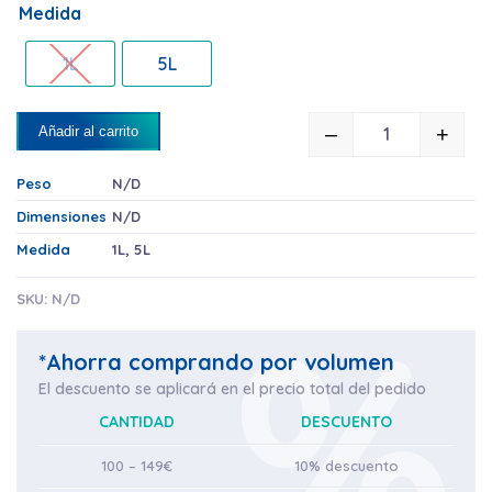
Medida
1L
5L
–
+
Añadir al carrito
"TOP" GEL S
Peso
N/D
Dimensiones
N/D
Medida
1L
,
5L
SKU:
N/D
*Ahorra comprando por volumen
El descuento se aplicará en el precio total del pedido
CANTIDAD
DESCUENTO
100 – 149€
10% descuento