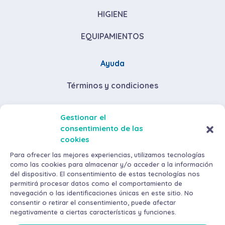
HIGIENE
EQUIPAMIENTOS
Ayuda
Términos y condiciones
Descuentos por volumen de compra
Gestionar el
consentimiento de las
Envíos y devoluciones
cookies
Métodos de pago
Para ofrecer las mejores experiencias, utilizamos tecnologías
como las cookies para almacenar y/o acceder a la información
del dispositivo. El consentimiento de estas tecnologías nos
permitirá procesar datos como el comportamiento de
navegación o las identificaciones únicas en este sitio. No
consentir o retirar el consentimiento, puede afectar
negativamente a ciertas características y funciones.
©
2026
AraMax Canarias S.L. Todos los derechos reservados.