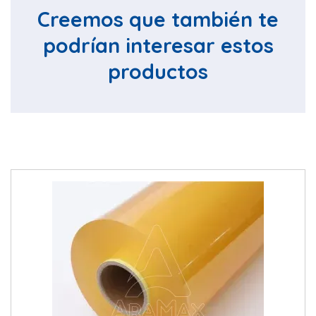
Creemos que también te
podrían interesar estos
productos
Este
pro
tien
múlt
vari
Las
opc
se