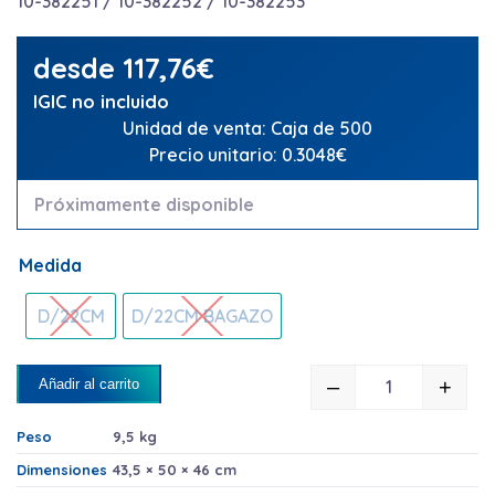
10-382251 / 10-382252 / 10-382253
desde
117,76
€
IGIC no incluido
Unidad de venta: Caja de 500
Precio unitario: 0.3048€
Próximamente disponible
Medida
D/22CM
D/22CM BAGAZO
–
+
Añadir al carrito
TAPAS PET Y
Peso
9,5 kg
Dimensiones
43,5 × 50 × 46 cm