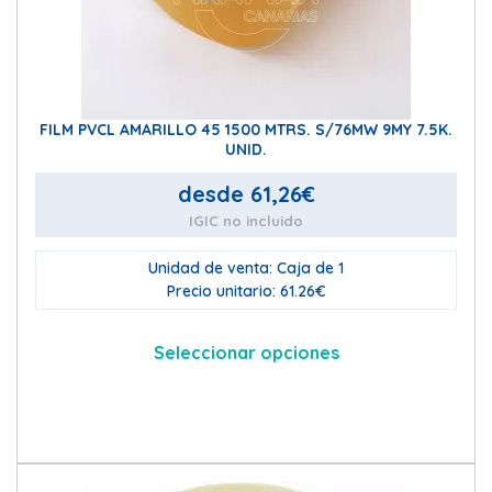
pue
eleg
en
la
pág
FILM PVCL AMARILLO 45 1500 MTRS. S/76MW 9MY 7.5K.
de
UNID.
pro
desde
61,26
€
IGIC no incluido
Unidad de venta: Caja de 1
Precio unitario: 61.26€
Seleccionar opciones