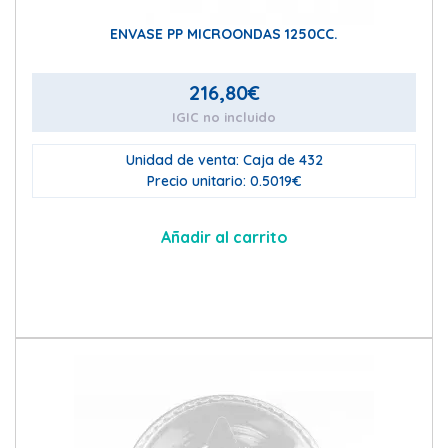
ENVASE PP MICROONDAS 1250CC.
216,80
€
IGIC no incluido
Unidad de venta: Caja de 432
Precio unitario: 0.5019€
Añadir al carrito
Este
pro
tien
múlt