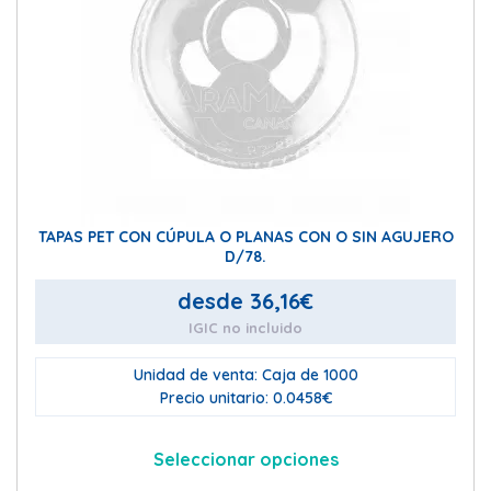
vari
Las
opc
se
pue
eleg
en
la
pág
TAPAS PET CON CÚPULA O PLANAS CON O SIN AGUJERO
de
D/78.
pro
desde
36,16
€
IGIC no incluido
Unidad de venta: Caja de 1000
Precio unitario: 0.0458€
Seleccionar opciones