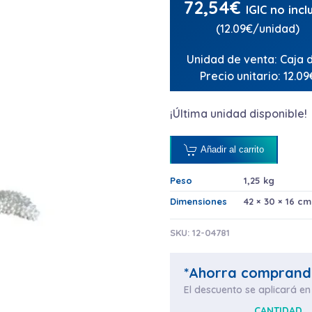
72,54
€
IGIC no incl
(12.09€/unidad)
Unidad de venta: Caja 
Precio unitario: 12.09
¡Última unidad disponible!
Añadir al carrito
Peso
1,25 kg
Dimensiones
42 × 30 × 16 cm
SKU:
12-04781
*Ahorra comprand
El descuento se aplicará en 
CANTIDAD