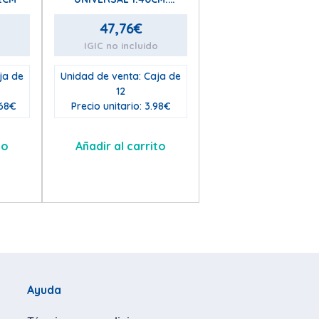
COLORES VARIADOS CADA
PAQUETE
47,76
€
VERDE/AMARILLO (6+6) Y
o
IGIC no incluido
AZUL/ROJO (6+6)
ja de
Unidad de venta: Caja de
12
.68€
Precio unitario: 3.98€
to
Añadir al carrito
Ayuda