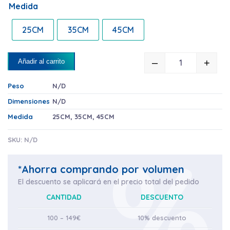
Medida
25CM
35CM
45CM
–
+
Añadir al carrito
LIMPIACRIST
Peso
N/D
Dimensiones
N/D
Medida
25CM
,
35CM
,
45CM
SKU:
N/D
*Ahorra comprando por volumen
El descuento se aplicará en el precio total del pedido
CANTIDAD
DESCUENTO
100 – 149€
10% descuento