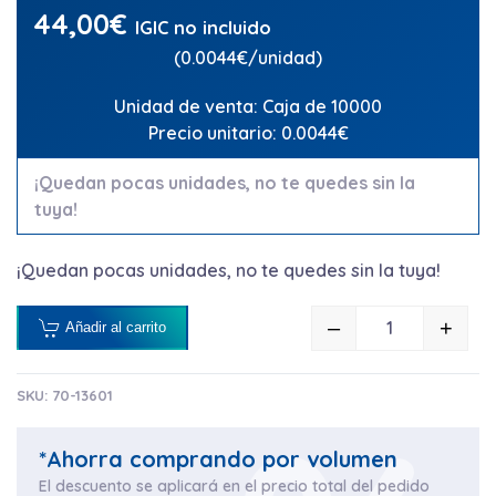
44,00
€
IGIC no incluido
(0.0044€/unidad)
Unidad de venta: Caja de 10000
Precio unitario: 0.0044€
¡Quedan pocas unidades, no te quedes sin la
tuya!
¡Quedan pocas unidades, no te quedes sin la tuya!
–
+
Añadir al carrito
GUANTE POLI
SKU:
70-13601
*Ahorra comprando por volumen
El descuento se aplicará en el precio total del pedido