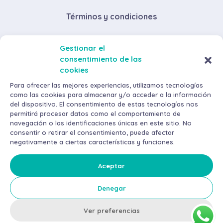
Términos y condiciones
Descuentos por volumen de compra
Gestionar el
consentimiento de las
Envíos y devoluciones
cookies
Métodos de pago
Para ofrecer las mejores experiencias, utilizamos tecnologías
como las cookies para almacenar y/o acceder a la información
del dispositivo. El consentimiento de estas tecnologías nos
permitirá procesar datos como el comportamiento de
navegación o las identificaciones únicas en este sitio. No
consentir o retirar el consentimiento, puede afectar
negativamente a ciertas características y funciones.
©
2026
AraMax Canarias S.L. Todos los derechos reservados.
Política de privacidad
Aceptar
Aviso Legal
Denegar
Política de cookies
Ver preferencias