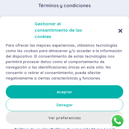
Términos y condiciones
Descuentos por volumen de compra
Gestionar el
consentimiento de las
Envíos y devoluciones
cookies
Métodos de pago
Para ofrecer las mejores experiencias, utilizamos tecnologías
como las cookies para almacenar y/o acceder a la información
del dispositivo. El consentimiento de estas tecnologías nos
permitirá procesar datos como el comportamiento de
navegación o las identificaciones únicas en este sitio. No
consentir o retirar el consentimiento, puede afectar
negativamente a ciertas características y funciones.
©
2026
AraMax Canarias S.L. Todos los derechos reservados.
Política de privacidad
Aceptar
Aviso Legal
Denegar
Política de cookies
Ver preferencias