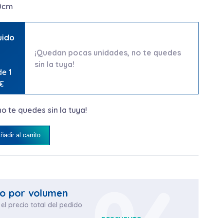
40cm
uido
¡Quedan pocas unidades, no te quedes
sin la tuya!
de 1
4€
 te quedes sin la tuya!
adir al carrito
WENKO ACERO INOXIDABLE 10x10x40CM. cantidad
o por volumen
el precio total del pedido