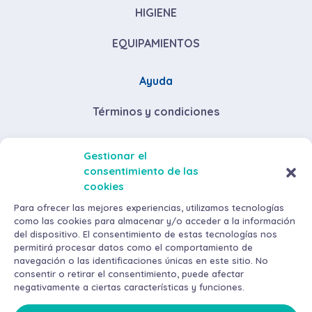
HIGIENE
EQUIPAMIENTOS
Ayuda
Términos y condiciones
Descuentos por volumen de compra
Gestionar el
consentimiento de las
Envíos y devoluciones
cookies
Métodos de pago
Para ofrecer las mejores experiencias, utilizamos tecnologías
como las cookies para almacenar y/o acceder a la información
del dispositivo. El consentimiento de estas tecnologías nos
permitirá procesar datos como el comportamiento de
navegación o las identificaciones únicas en este sitio. No
consentir o retirar el consentimiento, puede afectar
negativamente a ciertas características y funciones.
©
2026
AraMax Canarias S.L. Todos los derechos reservados.