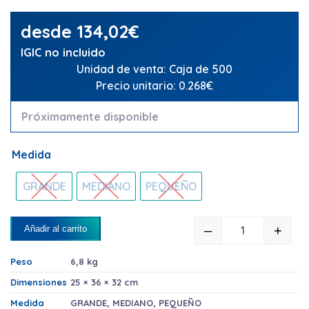
desde
134,02
€
IGIC no incluido
Unidad de venta: Caja de 500
Precio unitario: 0.268€
Próximamente disponible
Medida
GRANDE
MEDIANO
PEQUEÑO
–
+
Añadir al carrito
ENVASES PA
Peso
6,8 kg
Dimensiones
25 × 36 × 32 cm
Medida
GRANDE
,
MEDIANO
,
PEQUEÑO