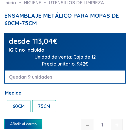
Inicio
HIGIENE
UTENSILIOS DE LIMPIEZA
ENSAMBLAJE METÁLICO PARA MOPAS DE
60CM-75CM
desde
113,04
€
IGIC no incluido
Unidad de venta: Caja de 12
Precio unitario: 9.42€
Quedan 9 unidades
Medida
60CM
75CM
–
+
Añadir al carrito
ENSAMBLAJE