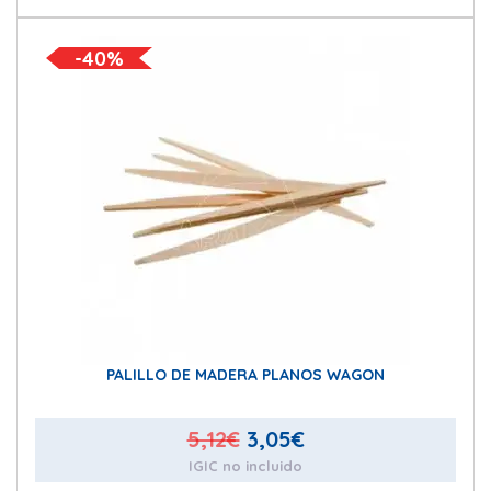
-40%
PALILLO DE MADERA PLANOS WAGON
El
El
5,12
€
3,05
€
IGIC no incluido
precio
precio