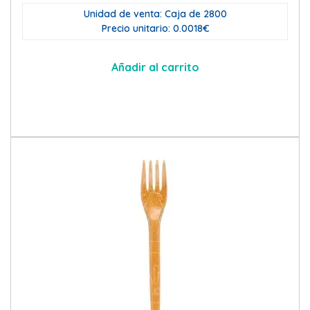
original
actual
Unidad de venta: Caja de 2800
era:
es:
Precio unitario: 0.0018€
5,12€.
3,05€.
Añadir al carrito