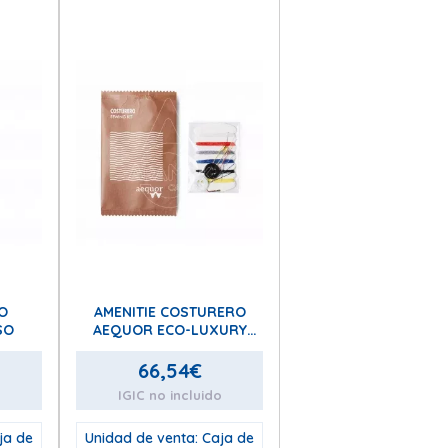
O
AMENITIE COSTURERO
SO
AEQUOR ECO-LUXURY
(Incluye: hilo, aguja,
imperdible y dos
66,54
€
botones.)
o
IGIC no incluido
ja de
Unidad de venta: Caja de