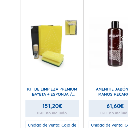
KIT DE LIMPIEZA PREMIUM
AMENITIE JABÓN
BAYETA + ESPONJA /
MANOS RECAR
BOLSA DE BASURA +
MODELO1 300
LAVAVAJILLA
151,20
€
61,60
€
IGIC no incluido
IGIC no inclui
Unidad de venta: Caja de
Unidad de venta: C