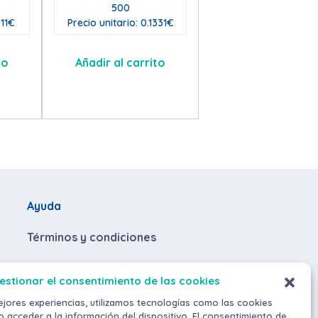
500
011€
Precio unitario: 0.1331€
to
Añadir al carrito
Ayuda
Términos y condiciones
Descuentos por volumen de compra
estionar el consentimiento de las cookies
Envíos y devoluciones
ejores experiencias, utilizamos tecnologías como las cookies
 acceder a la información del dispositivo. El consentimiento de