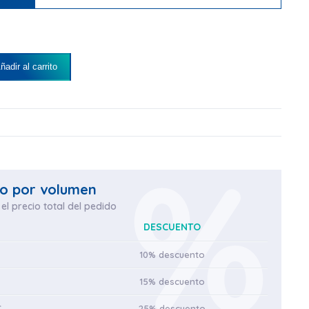
adir al carrito
A GEL & CHAMPÚ CON ACEITE DE ARGÁN 300ML GEANATURE b
o por volumen
el precio total del pedido
DESCUENTO
10% descuento
15% descuento
€
25% descuento