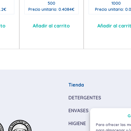
500
1000
2.2€
Precio unitario: 0.4084€
Precio unitario: 0.
ito
Añadir al carrito
Añadir al carri
Tienda
DETERGENTES
ENVASES
G
HIGIENE
Para ofrecer las m
para almacenar y/o