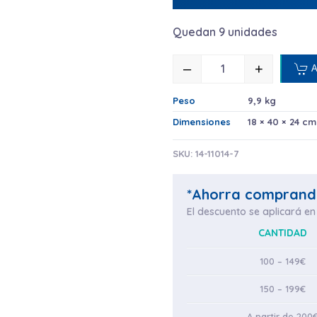
Quedan 9 unidades
–
+
Añ
AMENITIE RECARG
Peso
9,9 kg
Dimensiones
18 × 40 × 24 cm
SKU:
14-11014-7
*Ahorra comprand
El descuento se aplicará en 
CANTIDAD
100 – 149€
150 – 199€
A partir de 200