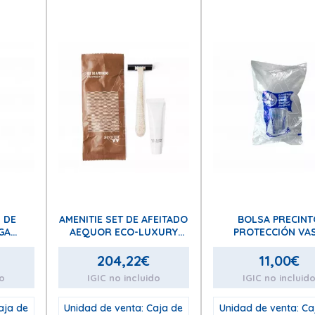
 DE
AMENITIE SET DE AFEITADO
BOLSA PRECINT
GA
AEQUOR ECO-LUXURY
PROTECCIÓN VA
ML
(Incluye: 1 maquinilla de
afeitado y 1 crema de
204,22
€
11,00
€
afeitar 10gr).
do
IGIC no incluido
IGIC no incluid
aja de
Unidad de venta: Caja de
Unidad de venta: Ca