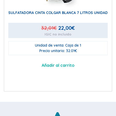
SULFATADORA CINTA COLGAR BLANCA 7 LITROS UNIDAD
El
El
32,01
€
22,00
€
IGIC no incluido
precio
precio
original
actual
Unidad de venta: Caja de 1
era:
es:
Precio unitario: 32.01€
32,01€.
22,00€.
Añadir al carrito