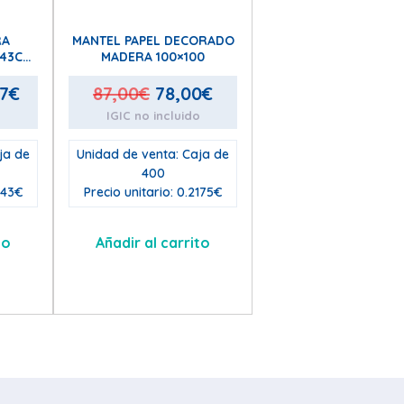
RA
MANTEL PAPEL DECORADO
x43CM
MADERA 100×100
El
El
El
67
€
87,00
€
78,00
€
o
io
precio
IGIC no incluido
precio
precio
nal
actual
original
actual
ja de
Unidad de venta: Caja de
es:
era:
es:
400
343€
Precio unitario: 0.2175€
2€.
107,67€.
87,00€.
78,00€.
to
Añadir al carrito