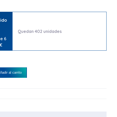
uido
Quedan 402 unidades
de 6
7€
adir al carrito
NOS LAMINADO GOFRADO CON MANDRIL cantidad